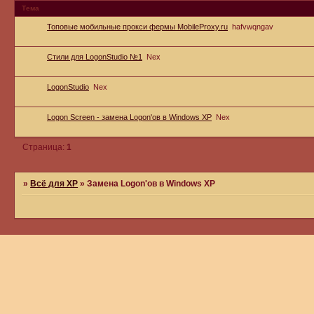
Тема
Топовые мобильные прокси фермы MobileProxy.ru
hafvwqngav
Стили для LogonStudio №1
Nex
LogonStudio
Nex
Logon Screen - замена Logon'ов в Windows XP
Nex
Страница:
1
»
Всё для ХР
»
Замена Logon'ов в Windows XP